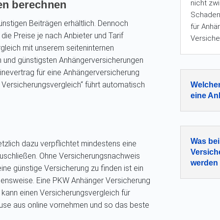
en berechnen
nicht zw
Schadenr
ünstigen Beiträgen erhältlich. Dennoch
für Anhä
ie Preise je nach Anbieter und Tarif
Versich
rgleich mit unserem seiteninternen
n und günstigsten Anhängerversicherungen
linevertrag für eine Anhängerversicherung
Versicherungsvergleich“ führt automatisch
Welchen
eine An
Was bei
tzlich dazu verpflichtet mindestens eine
Versich
bzuschließen. Ohne Versicherungsnachweis
werden 
ne günstige Versicherung zu finden ist ein
ehensweise. Eine PKW Anhänger Versicherung
 kann einen Versicherungsvergleich für
se aus online vornehmen und so das beste