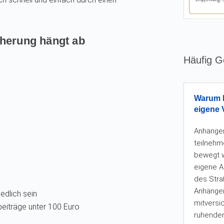
herung hängt ab
Häufig G
Warum b
eigene 
Anhänger
teilnehm
bewegt w
eigene A
des Stra
Anhänger
edlich sein
mitversi
beiträge unter 100 Euro
ruhenden