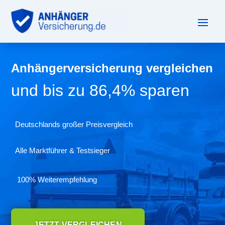
Anhängerversicherung vergleichen
und bis zu 86,4% sparen
Deutschlands großer Preisvergleich
Alle Marktführer & Testsieger
100% Weiterempfehlung
JETZT VERGLEICHEN