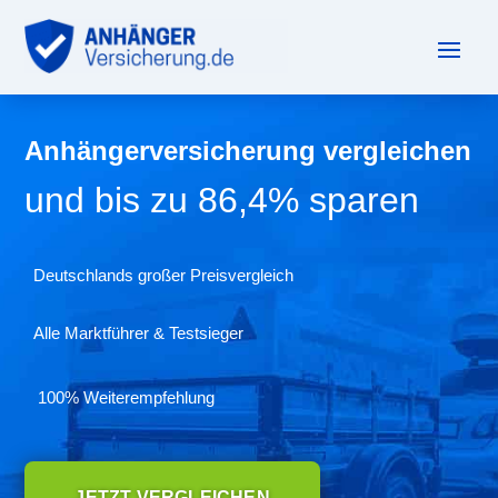
Anhängerversicherung vergleichen
und bis zu 86,4% sparen
Deutschlands großer Preisvergleich
Alle Marktführer & Testsieger
100% Weiterempfehlung
JETZT VERGLEICHEN